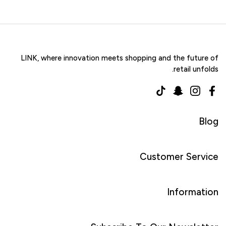
LINK, where innovation meets shopping and the future of
retail unfolds.
TikTok
Snapchat
Instagram
Facebook
Blog
Customer Service
Information